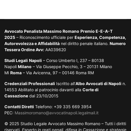
Avvocato Penalista Massimo Romano
Premio E-E-A-T
2025
– Riconoscimento ufficiale per
Esperienza, Competenza,
Autorevolezza e Affidabilità
nel diritto penale italiano.
Numero
Tessera Ordine Avv:
AA039620
Studi Legali
Napoli
– Corso Umberto I, 237 – 80138
Napoli
Milano
– Via Giuseppe Pecchio, 3 – 20131 Milano
MI
Roma
– Via Avicenna, 97 – 00146 Roma RM
Credenziali Professionali
Iscritto all’
Albo Avvocati di Napoli
n.
14553 Abilitato al patrocinio davanti alla
Corte di
Cassazione
dal 23/10/2015
Contatti Diretti
Telefono: +39 335 669 3954
PEC:
Massimoromano@avvocatinapoli.legalmail.it
© 2025 Studio Legale Avvocato Massimo Romano – Tutti i diritti
riservati.
Esperto in reati penali, difesa in Cassazione e strategie