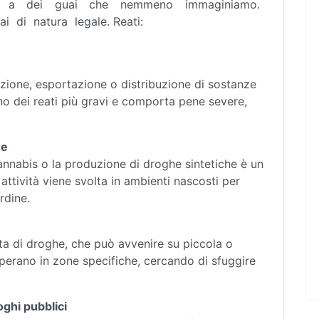
ntro a dei guai che nemmeno immaginiamo.
i di natura legale. Reati:
tazione, esportazione o distribuzione di sostanze
uno dei reati più gravi e comporta pene severe,
he
annabis o la produzione di droghe sintetiche è un
ttività viene svolta in ambienti nascosti per
ordine.
ita di droghe, che può avvenire su piccola o
operano in zone specifiche, cercando di sfuggire
oghi pubblici