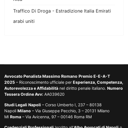
Traffico Di Droga - Estradizione Italia Emirati
arabi uniti
Avvocato Penalista Massimo Romano
Premio E-E-A-T
2025
– Riconoscimento ufficiale per
Esperienza, Competenza,
Autorevolezza e Affidabilità
nel diritto penale italiano.
Numero
Tessera Ordine Avv:
AA039620
Studi Legali
Napoli
– Corso Umberto I, 237 – 80138
Napoli
Milano
– Via Giuseppe Pecchio, 3 – 20131 Milano
MI
Roma
– Via Avicenna, 97 – 00146 Roma RM
Credenziali Professionali
Iscritto all’
Albo Avvocati di Napoli
n.