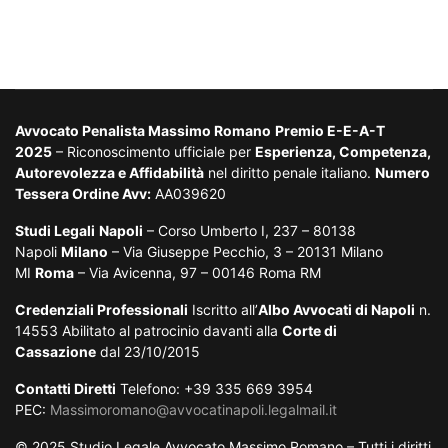
Avvocato Penalista Massimo Romano
Premio E-E-A-T
2025
– Riconoscimento ufficiale per
Esperienza, Competenza,
Autorevolezza e Affidabilità
nel diritto penale italiano.
Numero
Tessera Ordine Avv:
AA039620
Studi Legali
Napoli
– Corso Umberto I, 237 – 80138
Napoli
Milano
– Via Giuseppe Pecchio, 3 – 20131 Milano
MI
Roma
– Via Avicenna, 97 – 00146 Roma RM
Credenziali Professionali
Iscritto all’
Albo Avvocati di Napoli
n.
14553 Abilitato al patrocinio davanti alla
Corte di
Cassazione
dal 23/10/2015
Contatti Diretti
Telefono: +39 335 669 3954
PEC:
Massimoromano@avvocatinapoli.legalmail.it
© 2025 Studio Legale Avvocato Massimo Romano – Tutti i diritti