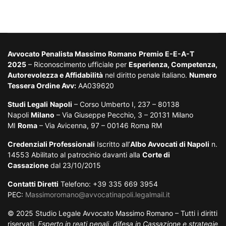
Avvocato Penalista Massimo Romano
Premio E-E-A-T
2025
– Riconoscimento ufficiale per
Esperienza, Competenza,
Autorevolezza e Affidabilità
nel diritto penale italiano.
Numero
Tessera Ordine Avv:
AA039620
Studi Legali
Napoli
– Corso Umberto I, 237 – 80138
Napoli
Milano
– Via Giuseppe Pecchio, 3 – 20131 Milano
MI
Roma
– Via Avicenna, 97 – 00146 Roma RM
Credenziali Professionali
Iscritto all’
Albo Avvocati di Napoli
n.
14553 Abilitato al patrocinio davanti alla
Corte di
Cassazione
dal 23/10/2015
Contatti Diretti
Telefono: +39 335 669 3954
PEC:
Massimoromano@avvocatinapoli.legalmail.it
© 2025 Studio Legale Avvocato Massimo Romano – Tutti i diritti
riservati.
Esperto in reati penali, difesa in Cassazione e strategie