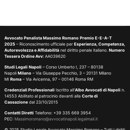
Avvocato Penalista Massimo Romano
Premio E-E-A-T
2025
– Riconoscimento ufficiale per
Esperienza, Competenza,
Autorevolezza e Affidabilità
nel diritto penale italiano.
Numero
Tessera Ordine Avv:
AA039620
Studi Legali
Napoli
– Corso Umberto I, 237 – 80138
Napoli
Milano
– Via Giuseppe Pecchio, 3 – 20131 Milano
MI
Roma
– Via Avicenna, 97 – 00146 Roma RM
Credenziali Professionali
Iscritto all’
Albo Avvocati di Napoli
n.
14553 Abilitato al patrocinio davanti alla
Corte di
Cassazione
dal 23/10/2015
Contatti Diretti
Telefono: +39 335 669 3954
PEC:
Massimoromano@avvocatinapoli.legalmail.it
© 2025 Studio Legale Avvocato Massimo Romano – Tutti i diritti