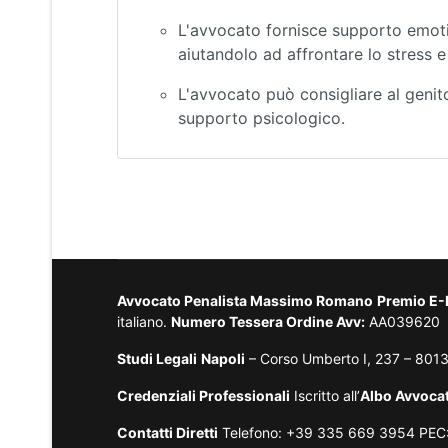
L'avvocato fornisce supporto emotiv
aiutandolo ad affrontare lo stress e 
L'avvocato può consigliare al genito
supporto psicologico.
Avvocato Penalista Massimo Romano
Premio E
italiano.
Numero Tessera Ordine Avv:
AA039620
Studi Legali
Napoli
– Corso Umberto I, 237 – 801
Credenziali Professionali
Iscritto all’
Albo Avvocat
Contatti Diretti
Telefono: +39 335 669 3954 PEC