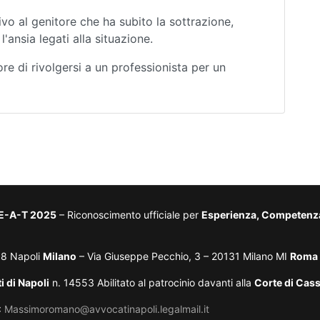
o al genitore che ha subito la sottrazione,
l'ansia legati alla situazione.
re di rivolgersi a un professionista per un
-E-A-T 2025
– Riconoscimento ufficiale per
Esperienza, Competenza,
38 Napoli
Milano
– Via Giuseppe Pecchio, 3 – 20131 Milano MI
Roma
i di Napoli
n. 14553 Abilitato al patrocinio davanti alla
Corte di Cas
:
Massimoromano@avvocatinapoli.legalmail.it