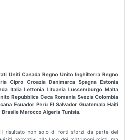
Stati Uniti Canada Regno Unito Inghilterra Regno
aria Cipro Croazia Danimarca Spagna Estonia
anda Italia Lettonia Lituania Lussemburgo Malta
 Unito Repubblica Ceca Romania Svezia Colombia
cana Ecuador Perù El Salvador Guatemala Haiti
Brasile Marocco Algeria Tunisia.
l risultato non solo di forti sforzi da parte del
isiti normativi alla luce dei matrimoni misti, ma