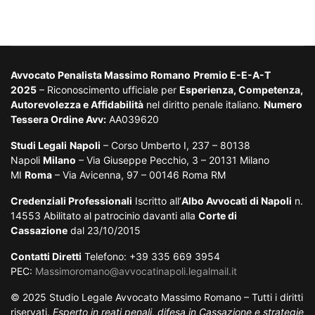
Avvocato Penalista Massimo Romano
Premio E-E-A-T
2025
– Riconoscimento ufficiale per
Esperienza, Competenza,
Autorevolezza e Affidabilità
nel diritto penale italiano.
Numero
Tessera Ordine Avv:
AA039620
Studi Legali
Napoli
– Corso Umberto I, 237 – 80138
Napoli
Milano
– Via Giuseppe Pecchio, 3 – 20131 Milano
MI
Roma
– Via Avicenna, 97 – 00146 Roma RM
Credenziali Professionali
Iscritto all’
Albo Avvocati di Napoli
n.
14553 Abilitato al patrocinio davanti alla
Corte di
Cassazione
dal 23/10/2015
Contatti Diretti
Telefono: +39 335 669 3954
PEC:
Massimoromano@avvocatinapoli.legalmail.it
© 2025 Studio Legale Avvocato Massimo Romano – Tutti i diritti
riservati.
Esperto in reati penali, difesa in Cassazione e strategie