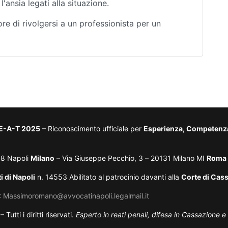
l'ansia legati alla situazione.
re di rivolgersi a un professionista per un
-E-A-T 2025
– Riconoscimento ufficiale per
Esperienza, Competenza,
38 Napoli
Milano
– Via Giuseppe Pecchio, 3 – 20131 Milano MI
Roma
i di Napoli
n. 14553 Abilitato al patrocinio davanti alla
Corte di Cas
:
Massimoromano@avvocatinapoli.legalmail.it
ti i diritti riservati.
Esperto in reati penali, difesa in Cassazione e