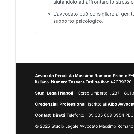
aiutandolo ad affrontare lo stress e 
L'avvocato può consigliare al genito
supporto psicologico.
Avvocato Penalista Massimo Romano
Premio E
italiano.
Numero Tessera Ordine Avv:
AA039620
Studi Legali
Napoli
– Corso Umberto I, 237 – 801
Credenziali Professionali
Iscritto all’
Albo Avvocat
Contatti Diretti
Telefono: +39 335 669 3954 PEC
© 2025 Studio Legale Avvocato Massimo Romano – Tut