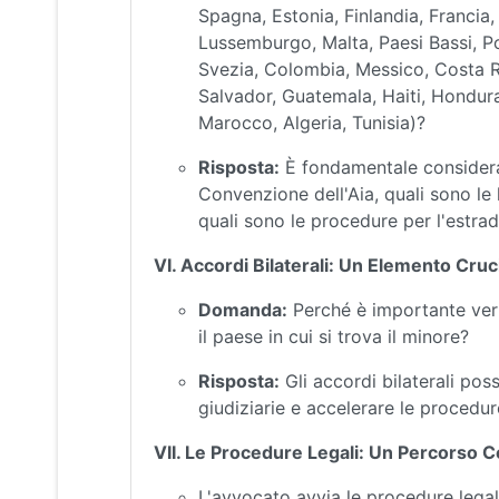
Spagna, Estonia, Finlandia, Francia, G
Lussemburgo, Malta, Paesi Bassi, P
Svezia, Colombia, Messico, Costa R
Salvador, Guatemala, Haiti, Honduras
Marocco, Algeria, Tunisia)?
Risposta:
È fondamentale considerar
Convenzione dell'Aia, quali sono le 
quali sono le procedure per l'estrad
VI. Accordi Bilaterali: Un Elemento Cruc
Domanda:
Perché è importante verifi
il paese in cui si trova il minore?
Risposta:
Gli accordi bilaterali pos
giudiziarie e accelerare le procedure
VII. Le Procedure Legali: Un Percorso 
L'avvocato avvia le procedure legal