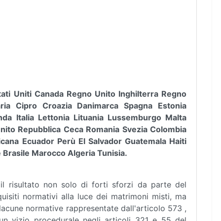
Stati Uniti Canada Regno Unito Inghilterra Regno
aria Cipro Croazia Danimarca Spagna Estonia
anda Italia Lettonia Lituania Lussemburgo Malta
 Unito Repubblica Ceca Romania Svezia Colombia
cana Ecuador Perù El Salvador Guatemala Haiti
Brasile Marocco Algeria Tunisia.
l risultato non solo di forti sforzi da parte del
isiti normativi alla luce dei matrimoni misti, ma
acune normative rappresentate dall'articolo 573 ,
n vizio procedurale negli articoli 321 e 55 del