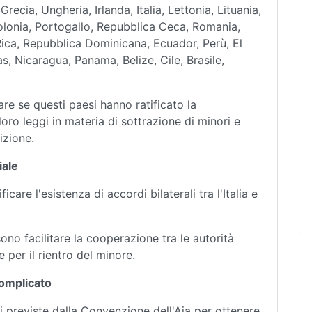
recia, Ungheria, Irlanda, Italia, Lettonia, Lituania,
olonia, Portogallo, Repubblica Ceca, Romania,
ica, Repubblica Dominicana, Ecuador, Perù, El
, Nicaragua, Panama, Belize, Cile, Brasile,
e se questi paesi hanno ratificato la
loro leggi in materia di sottrazione di minori e
izione.
iale
care l'esistenza di accordi bilaterali tra l'Italia e
sono facilitare la cooperazione tra le autorità
 per il rientro del minore.
Complicato
i previste dalla Convenzione dell'Aia per ottenere