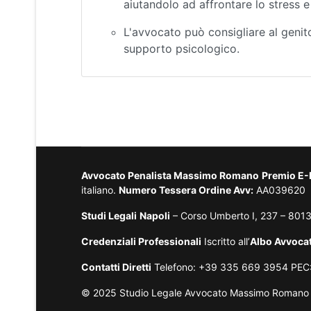
aiutandolo ad affrontare lo stress e 
L'avvocato può consigliare al genito
supporto psicologico.
Avvocato Penalista Massimo Romano
Premio E
italiano.
Numero Tessera Ordine Avv:
AA039620
Studi Legali
Napoli
– Corso Umberto I, 237 – 801
Credenziali Professionali
Iscritto all’
Albo Avvocat
Contatti Diretti
Telefono: +39 335 669 3954 PEC
© 2025 Studio Legale Avvocato Massimo Romano – Tut