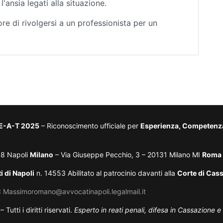
l'ansia legati alla situazione.
re di rivolgersi a un professionista per un
-E-A-T 2025
– Riconoscimento ufficiale per
Esperienza, Competenza,
38 Napoli
Milano
– Via Giuseppe Pecchio, 3 – 20131 Milano MI
Roma
i di Napoli
n. 14553 Abilitato al patrocinio davanti alla
Corte di Cas
:
Massimoromano@avvocatinapoli.legalmail.it
ti i diritti riservati.
Esperto in reati penali, difesa in Cassazione e