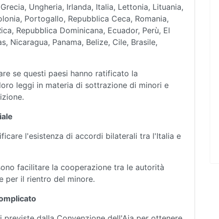
recia, Ungheria, Irlanda, Italia, Lettonia, Lituania,
olonia, Portogallo, Repubblica Ceca, Romania,
ica, Repubblica Dominicana, Ecuador, Perù, El
, Nicaragua, Panama, Belize, Cile, Brasile,
e se questi paesi hanno ratificato la
loro leggi in materia di sottrazione di minori e
izione.
iale
care l'esistenza di accordi bilaterali tra l'Italia e
sono facilitare la cooperazione tra le autorità
 per il rientro del minore.
Complicato
i previste dalla Convenzione dell'Aia per ottenere