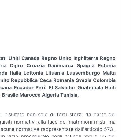
Stati Uniti Canada Regno Unito Inghilterra Regno
aria Cipro Croazia Danimarca Spagna Estonia
anda Italia Lettonia Lituania Lussemburgo Malta
 Unito Repubblica Ceca Romania Svezia Colombia
cana Ecuador Perù El Salvador Guatemala Haiti
Brasile Marocco Algeria Tunisia.
l risultato non solo di forti sforzi da parte del
isiti normativi alla luce dei matrimoni misti, ma
acune normative rappresentate dall'articolo 573 ,
n vizio procedurale negli articoli 321 e 55 del