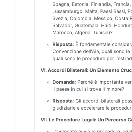
Spagna, Estonia, Finlandia, Francia, G
Lussemburgo, Malta, Paesi Bassi, P
Svezia, Colombia, Messico, Costa R
Salvador, Guatemala, Haiti, Honduras
Marocco, Algeria, Tunisia)?
Risposta:
È fondamentale considerar
Convenzione dell'Aia, quali sono le 
quali sono le procedure per l'estrad
VI. Accordi Bilaterali: Un Elemento Cruc
Domanda:
Perché è importante verifi
il paese in cui si trova il minore?
Risposta:
Gli accordi bilaterali pos
giudiziarie e accelerare le procedure
VII. Le Procedure Legali: Un Percorso 
L'avvocato avvia le procedure legal