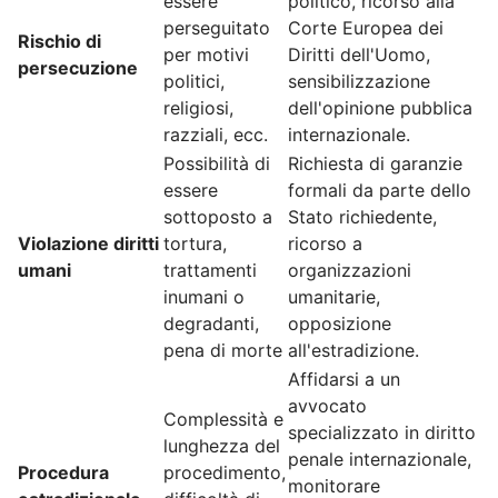
essere
politico, ricorso alla
perseguitato
Corte Europea dei
Rischio di
per motivi
Diritti dell'Uomo,
persecuzione
politici,
sensibilizzazione
religiosi,
dell'opinione pubblica
razziali, ecc.
internazionale.
Possibilità di
Richiesta di garanzie
essere
formali da parte dello
sottoposto a
Stato richiedente,
Violazione diritti
tortura,
ricorso a
umani
trattamenti
organizzazioni
inumani o
umanitarie,
degradanti,
opposizione
pena di morte
all'estradizione.
Affidarsi a un
avvocato
Complessità e
specializzato in diritto
lunghezza del
penale internazionale,
Procedura
procedimento,
monitorare